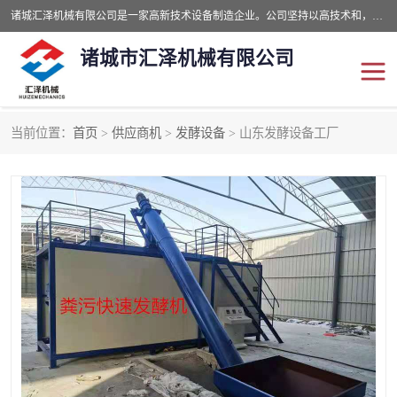
诸城汇泽机械有限公司是一家高新技术设备制造企业。公司坚持以高技术和，高服务于用户，以的环保机械制造设备赢的用户的信赖。现在主要生产死亡畜禽无害化处理和立式和卧式有机肥设备，搅拌机，烘干机，高温发酵机等。污水处理设备，固液分离机。气浮机，化制机等。公司秉承品质，用户至上，科技创新的经营理。
诸城市汇泽机械有限公司
当前位置：
首页
>
供应商机
>
发酵设备
> 山东发酵设备工厂
发酵设备
污泥烘干机
鸡粪发酵机
有机肥设备
纳米膜好氧发酵堆肥机
粪污烘干酶体机
膜式堆肥机
纳米膜发酵
膜式发酵仓
分子膜堆肥仓
分子膜发酵堆肥设备