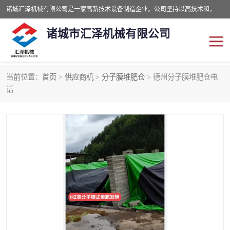
诸城汇泽机械有限公司是一家高新技术设备制造企业。公司坚持以高技术和，高服务于用户，以的环保机械制造设备赢的用户的信赖。现在主要生产死亡畜禽无害化处理和立式和卧式有机肥设备，搅拌机，烘干机，高温发酵机等。污水处理设备，固液分离机。气浮机，化制机等。公司秉承品质，用户至上，科技创新的经营理。
诸城市汇泽机械有限公司
当前位置：
首页
>
供应商机
>
分子膜堆肥仓
> 德州分子膜堆肥仓电
发酵设备
污泥烘干机
话
鸡粪发酵机
有机肥设备
纳米膜好氧发酵堆肥机
粪污烘干酶体机
膜式堆肥机
纳米膜发酵
膜式发酵仓
分子膜堆肥仓
分子膜发酵堆肥设备