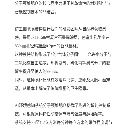
分子膜堆肥仓的核心竞争力源于其革命性的材料科学与
智能控制技术的**结合。
仿生细胞膜结构设计我们的研发团队从自然界获取灵
感，采用ePTFE基材复合石墨烯涂层，创造出孔隙率达
85%而孔径精准至0.2μm的智能膜材。
这种独特结构形成了*的"气体分子阀"——允许水分子与
二氧化碳自由逸散，却将氨气、硫化氢等臭气分子的截
留率提升至惊人的99.5%。
同时，这种膜材还能有效阻隔飞沫、虫卵及大肠杆菌穿
透，从根本上解决了传统堆肥的卫生隐患。
AI环境感知系统分子膜堆肥仓搭载了先进的智能控制系
统，可根据原料特性动态调节曝气强度与翻堆频率。
系统支持0.3至1.2立方米每分钟每立方米的曝气强度调节