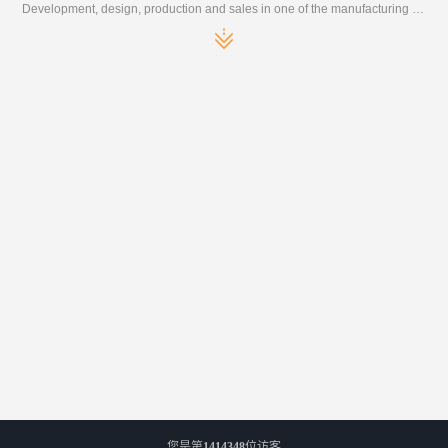
Development, design, production and sales in one of the manufacturing enterprises
您是第
1414348
位访客