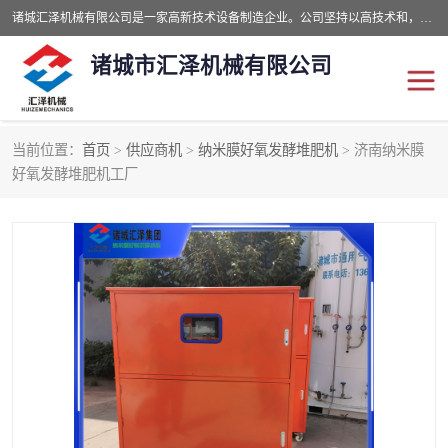
诸城汇泽机械有限公司是一家高新技术设备制造企业。公司坚持以高技术和，高服务于用户，以的环保机械制造设备赢的用户的信赖。现在主要生产死亡畜禽无害化处理和立式和卧式有机肥设备，搅拌机，烘干机，高温发酵机等。污水处理设备，固液分离机。气浮机，化制机等。公司秉承品质，用户至上，科技创新的经营理。
诸城市汇泽机械有限公司
当前位置：
首页
>
供应商机
>
纳米膜好氧发酵堆肥机
> 济南纳米膜
发酵设备
污泥烘干机
好氧发酵堆肥机工厂
鸡粪发酵机
有机肥设备
纳米膜好氧发酵堆肥机
粪污烘干酶体机
膜式堆肥机
纳米膜发酵
膜式发酵仓
分子膜堆肥仓
分子膜发酵堆肥设备