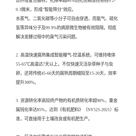
丝纤维复合膜材，孔隙率超80%而孔径精准控制在0.2-
0.3微米，形成“智能筛分”效应。
水蒸气、二氧化碳等小分子可自由穿透，而氨气、硫化
氢等异味分子及99.9%的病原微生物被有效阻隔，彻底
解决发酵过程中的臭气污染问题。
2. 高温快速腐熟集成智能曝气-控温系统，可维持堆体
55-65℃高温达7天以上，不仅快速灭活杂草种子与虫
卵，还将传统45-60天的腐熟周期缩短至15-20天，效率
提升300%。
3. 资源转化率高较终产物的有机质转化率超90%，重金
属钝化率达85%，达到《有机肥料》（NY525-2021）标
准，可直接用于土壤改良或有机肥生产。