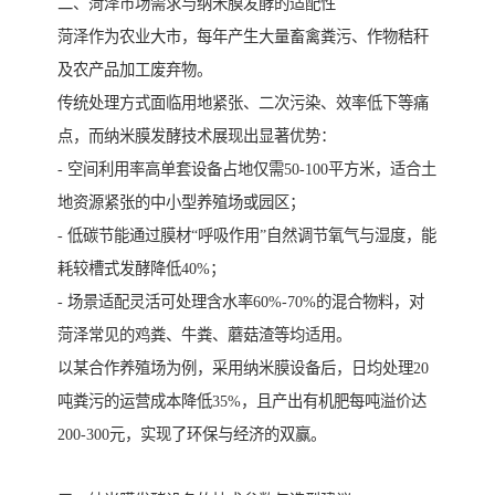
二、菏泽市场需求与纳米膜发酵的适配性
菏泽作为农业大市，每年产生大量畜禽粪污、作物秸秆
及农产品加工废弃物。
传统处理方式面临用地紧张、二次污染、效率低下等痛
点，而纳米膜发酵技术展现出显著优势：
- 空间利用率高单套设备占地仅需50-100平方米，适合土
地资源紧张的中小型养殖场或园区；
- 低碳节能通过膜材“呼吸作用”自然调节氧气与湿度，能
耗较槽式发酵降低40%；
- 场景适配灵活可处理含水率60%-70%的混合物料，对
菏泽常见的鸡粪、牛粪、蘑菇渣等均适用。
以某合作养殖场为例，采用纳米膜设备后，日均处理20
吨粪污的运营成本降低35%，且产出有机肥每吨溢价达
200-300元，实现了环保与经济的双赢。