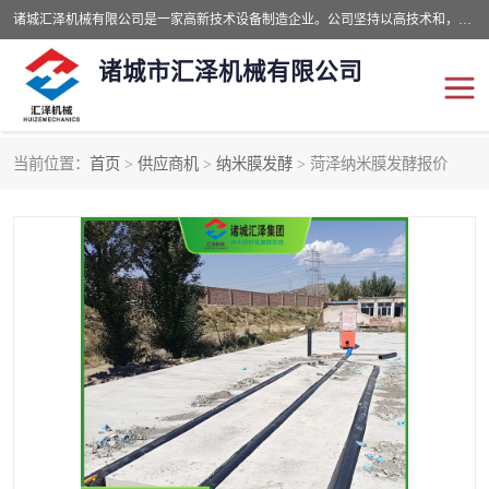
诸城汇泽机械有限公司是一家高新技术设备制造企业。公司坚持以高技术和，高服务于用户，以的环保机械制造设备赢的用户的信赖。现在主要生产死亡畜禽无害化处理和立式和卧式有机肥设备，搅拌机，烘干机，高温发酵机等。污水处理设备，固液分离机。气浮机，化制机等。公司秉承品质，用户至上，科技创新的经营理。
诸城市汇泽机械有限公司
当前位置：
首页
>
供应商机
>
纳米膜发酵
> 菏泽纳米膜发酵报价
发酵设备
污泥烘干机
鸡粪发酵机
有机肥设备
纳米膜好氧发酵堆肥机
粪污烘干酶体机
膜式堆肥机
纳米膜发酵
膜式发酵仓
分子膜堆肥仓
分子膜发酵堆肥设备