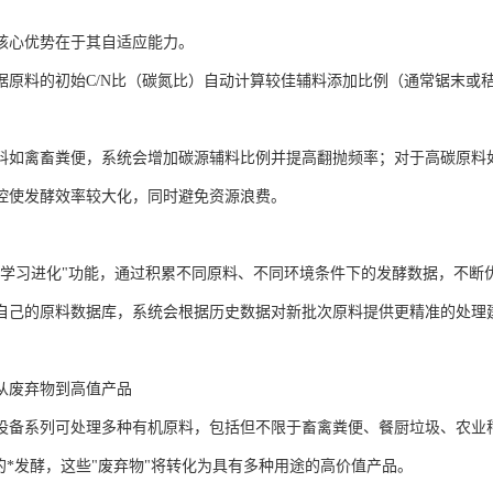
核心优势在于其自适应能力。
据原料的初始C/N比（碳氮比）自动计算较佳辅料添加比例（通常锯末或秸秆占
。
料如禽畜粪便，系统会增加碳源辅料比例并提高翻抛频率；对于高碳原料
控使发酵效率较大化，同时避免资源浪费。
"学习进化"功能，通过积累不同原料、不同环境条件下的发酵数据，不断
自己的原料数据库，系统会根据历史数据对新批次原料提供更精准的处理
从废弃物到高值产品
设备系列可处理多种有机原料，包括但不限于畜禽粪便、餐厨垃圾、农业
天的*发酵，这些"废弃物"将转化为具有多种用途的高价值产品。