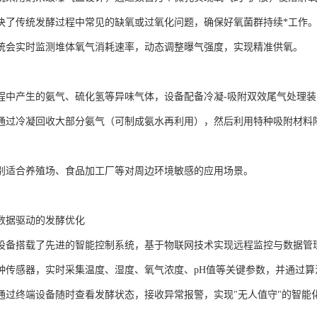
决了传统发酵过程中常见的缺氧或过氧化问题，确保好氧菌群持续*工作
统会实时监测堆体氧气消耗速率，动态调整曝气强度，实现精准供氧。
程中产生的氨气、硫化氢等异味气体，设备配备冷凝-吸附双效尾气处理装
通过冷凝回收大部分氨气（可制成氨水再利用），然后利用特种吸附材料降解
别适合养殖场、食品加工厂等对周边环境敏感的应用场景。
数据驱动的发酵优化
设备搭载了先进的智能控制系统，基于物联网技术实现远程监控与数据管
种传感器，实时采集温度、湿度、氧气浓度、pH值等关键参数，并通过算
通过终端设备随时查看发酵状态，接收异常报警，实现"无人值守"的智能