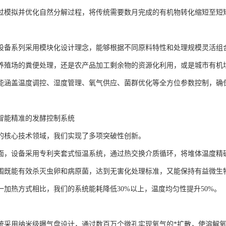
过模拟并优化自然分解过程，将传统需要数月完成的有机物转化缩短至短短
设备系列采用模块化设计理念，能够根据不同原料特性和处理规模灵活组
养殖场的粪便处理，还是农产品加工剩余物的资源化利用，或是城市有机
能涵盖温度调控、湿度管理、氧气供应、菌群优化等全方位参数控制，确
智能精准的发酵控制系统
的核心技术领域，我们实现了多项突破性创新。
面，设备采用专利夹套式恒温系统，通过热交换介质循环，将堆体温度精确稳
围既能有效杀灭虫卵和病原菌，达到无害化处理标准，又能保持有益微生
一加热方式相比，我们的系统能耗降低30%以上，温度均匀性提升50%。
统采用纳米级曝气盘设计，通过数百万个微孔实现氧气的*扩散，使溶解氧浓