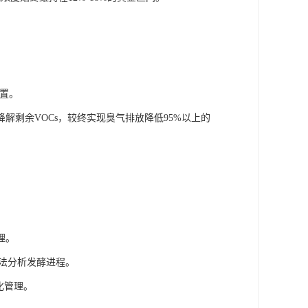
。
置。
剩余VOCs，较终实现臭气排放降低95%以上的
理。
法分析发酵进程。
化管理。