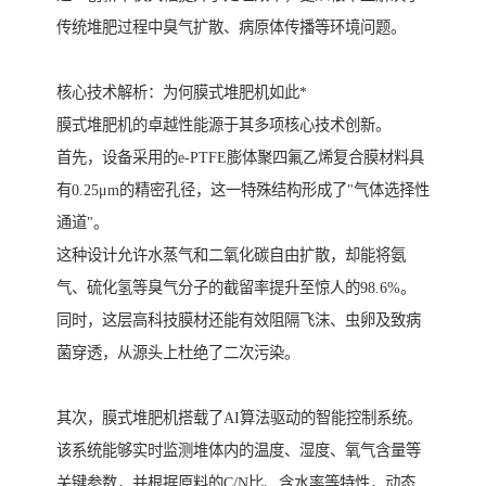
传统堆肥过程中臭气扩散、病原体传播等环境问题。
核心技术解析：为何膜式堆肥机如此*
膜式堆肥机的卓越性能源于其多项核心技术创新。
首先，设备采用的e-PTFE膨体聚四氟乙烯复合膜材料具
有0.25μm的精密孔径，这一特殊结构形成了"气体选择性
通道"。
这种设计允许水蒸气和二氧化碳自由扩散，却能将氨
气、硫化氢等臭气分子的截留率提升至惊人的98.6%。
同时，这层高科技膜材还能有效阻隔飞沫、虫卵及致病
菌穿透，从源头上杜绝了二次污染。
其次，膜式堆肥机搭载了AI算法驱动的智能控制系统。
该系统能够实时监测堆体内的温度、湿度、氧气含量等
关键参数，并根据原料的C/N比、含水率等特性，动态