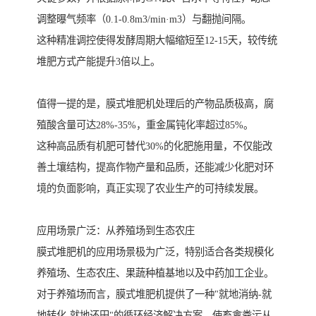
调整曝气频率（0.1-0.8m3/min·m3）与翻抛间隔。
这种精准调控使得发酵周期大幅缩短至12-15天，较传统
堆肥方式产能提升3倍以上。
值得一提的是，膜式堆肥机处理后的产物品质极高，腐
殖酸含量可达28%-35%，重金属钝化率超过85%。
这种高品质有机肥可替代30%的化肥施用量，不仅能改
善土壤结构，提高作物产量和品质，还能减少化肥对环
境的负面影响，真正实现了农业生产的可持续发展。
应用场景广泛：从养殖场到生态农庄
膜式堆肥机的应用场景极为广泛，特别适合各类规模化
养殖场、生态农庄、果蔬种植基地以及中药加工企业。
对于养殖场而言，膜式堆肥机提供了一种"就地消纳-就
地转化-就地还田"的循环经济解决方案，使畜禽粪污从