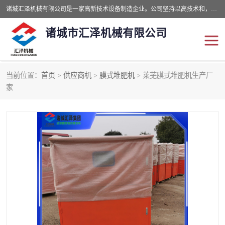
诸城汇泽机械有限公司是一家高新技术设备制造企业。公司坚持以高技术和，高服务于用户，以的环保机械制造设备赢的用户的信赖。现在主要生产死亡畜禽无害化处理和立式和卧式有机肥设备，搅拌机，烘干机，高温发酵机等。污水处理设备，固液分离机。气浮机，化制机等。公司秉承品质，用户至上，科技创新的经营理。
诸城市汇泽机械有限公司
当前位置：
首页
>
供应商机
>
膜式堆肥机
> 莱芜膜式堆肥机生产厂
发酵设备
污泥烘干机
家
鸡粪发酵机
有机肥设备
纳米膜好氧发酵堆肥机
粪污烘干酶体机
膜式堆肥机
纳米膜发酵
膜式发酵仓
分子膜堆肥仓
分子膜发酵堆肥设备