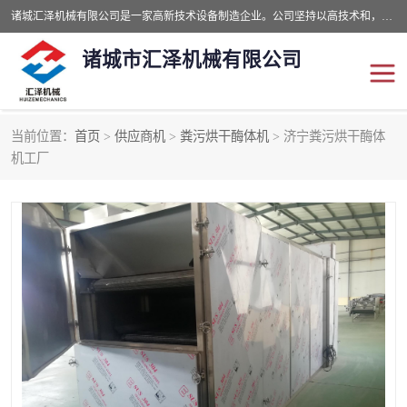
诸城汇泽机械有限公司是一家高新技术设备制造企业。公司坚持以高技术和，高服务于用户，以的环保机械制造设备赢的用户的信赖。现在主要生产死亡畜禽无害化处理和立式和卧式有机肥设备，搅拌机，烘干机，高温发酵机等。污水处理设备，固液分离机。气浮机，化制机等。公司秉承品质，用户至上，科技创新的经营理。
诸城市汇泽机械有限公司
当前位置：
首页
>
供应商机
>
粪污烘干酶体机
> 济宁粪污烘干酶体
发酵设备
污泥烘干机
机工厂
鸡粪发酵机
有机肥设备
纳米膜好氧发酵堆肥机
粪污烘干酶体机
膜式堆肥机
纳米膜发酵
膜式发酵仓
分子膜堆肥仓
分子膜发酵堆肥设备