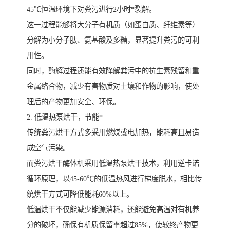
45℃恒温环境下对粪污进行2小时*裂解。
这一过程能够将大分子有机质（如蛋白质、纤维素等）
分解为小分子肽、氨基酸及多糖，显著提升粪污的可利
用性。
同时，酶解过程还能有效降解粪污中的抗生素残留和重
金属络合物，减少有害物质对土壤和作物的影响，使处
理后的产物更加安全、环保。
2. 低温热泵烘干，节能*
传统粪污烘干方式多采用燃煤或电加热，能耗高且易造
成空气污染。
而粪污烘干酶体机采用低温热泵烘干技术，利用逆卡诺
循环原理，以45-60℃的低温热风进行梯度脱水，相比传
统烘干方式可降低能耗60%以上。
低温烘干不仅能减少能源消耗，还能避免高温对有机养
分的破坏，确保有机质保留率超过85%，使较终产物更