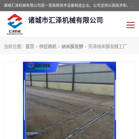
诸城汇泽机械有限公司是一家高新技术设备制造企业。公司坚持以高技术和，高服务于用户，以的环保机械制造设备赢的用户的信赖。现在主要生产死亡畜禽无害化处理和立式和卧式有机肥设备，搅拌机，烘干机，高温发酵机等。污水处理设备，固液分离机。气浮机，化制机等。公司秉承品质，用户至上，科技创新的经营理。
诸城市汇泽机械有限公司
当前位置：
首页
>
供应商机
>
纳米膜发酵
> 菏泽纳米膜发酵工厂
发酵设备
污泥烘干机
鸡粪发酵机
有机肥设备
纳米膜好氧发酵堆肥机
粪污烘干酶体机
膜式堆肥机
纳米膜发酵
膜式发酵仓
分子膜堆肥仓
分子膜发酵堆肥设备