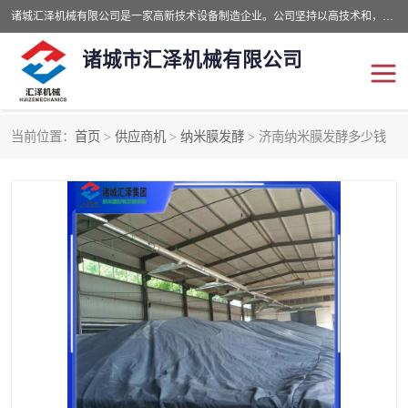
诸城汇泽机械有限公司是一家高新技术设备制造企业。公司坚持以高技术和，高服务于用户，以的环保机械制造设备赢的用户的信赖。现在主要生产死亡畜禽无害化处理和立式和卧式有机肥设备，搅拌机，烘干机，高温发酵机等。污水处理设备，固液分离机。气浮机，化制机等。公司秉承品质，用户至上，科技创新的经营理。
诸城市汇泽机械有限公司
当前位置：
首页
>
供应商机
>
纳米膜发酵
> 济南纳米膜发酵多少钱
发酵设备
污泥烘干机
鸡粪发酵机
有机肥设备
纳米膜好氧发酵堆肥机
粪污烘干酶体机
膜式堆肥机
纳米膜发酵
膜式发酵仓
分子膜堆肥仓
分子膜发酵堆肥设备