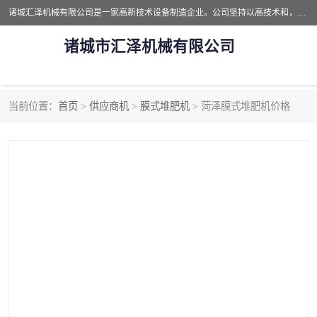
诸城汇泽机械有限公司是一家高新技术设备制造企业。公司坚持以高技术和，高服务于用户，以的环保机械制造设备赢的用户的信赖。现在主要生产死亡畜禽无害化处理和立式和卧式有机肥设备，搅拌机，烘干机，高温发酵机等。污水处理设备，固液分离机。气浮机，化制机等。公司秉承品质，用户至上，科技创新的经营理。
诸城市汇泽机械有限公司
当前位置：
首页
>
供应商机
>
膜式堆肥机
> 菏泽膜式堆肥机价格