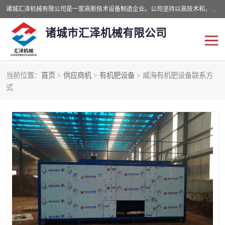
诸城汇泽机械有限公司是一家高新技术设备制造企业。公司坚持以高技术和，高服务于用户，以的环保机械制造设备赢的用户的信赖。现在主要生产死亡畜禽无害化处理和立式和卧式有机肥设备，搅拌机，烘干机，高温发酵机等。污水处理设备，固液分离机。气浮机，化制机等。公司秉承品质，用户至上，科技创新的经营理。
诸城市汇泽机械有限公司
当前位置：
首页
>
供应商机
>
有机肥设备
> 威海有机肥设备联系方
发酵设备
污泥烘干机
式
鸡粪发酵机
有机肥设备
纳米膜好氧发酵堆肥机
粪污烘干酶体机
膜式堆肥机
纳米膜发酵
膜式发酵仓
分子膜堆肥仓
分子膜发酵堆肥设备