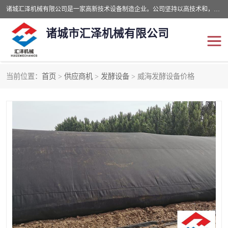
诸城汇泽机械有限公司是一家高新技术设备制造企业。公司坚持以高技术和，高服务于用户，以的环保机械制造设备赢的用户的信赖。现在主要生产死亡畜禽无害化处理和立式和卧式有机肥设备，搅拌机，烘干机，高温发酵机等。污水处理设备，固液分离机。气浮机，化制机等。公司秉承品质，用户至上，科技创新的经营理。
诸城市汇泽机械有限公司
当前位置：
首页
>
供应商机
>
发酵设备
> 威海发酵设备价格
发酵设备
污泥烘干机
鸡粪发酵机
有机肥设备
纳米膜好氧发酵堆肥机
粪污烘干酶体机
膜式堆肥机
纳米膜发酵
膜式发酵仓
分子膜堆肥仓
分子膜发酵堆肥设备