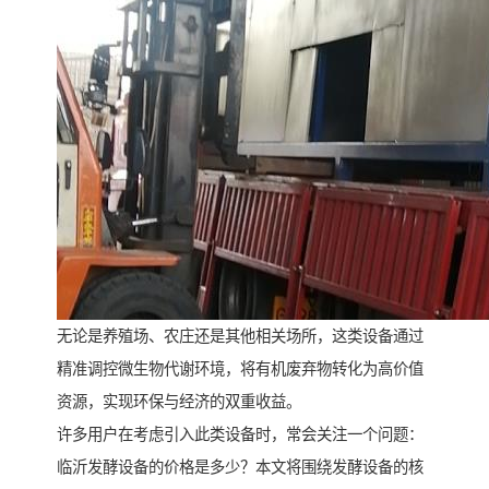
无论是养殖场、农庄还是其他相关场所，这类设备通过
精准调控微生物代谢环境，将有机废弃物转化为高价值
资源，实现环保与经济的双重收益。
许多用户在考虑引入此类设备时，常会关注一个问题：
临沂发酵设备的价格是多少？本文将围绕发酵设备的核