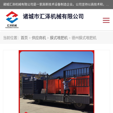
诸城汇泽机械有限公司是一家高新技术设备制造企业。公司坚持以高技术和，高服务于用户，以的环保机械制造设备赢的用户的信赖。现在主要生产死亡畜禽无害化处理和立式和卧式有机肥设备，搅拌机，烘干机，高温发酵机等。污水处理设备，固液分离机。气浮机，化制机等。公司秉承品质，用户至上，科技创新的经营理。
诸城市汇泽机械有限公司
当前位置：
首页
>
供应商机
>
膜式堆肥机
> 德州膜式堆肥机
发酵设备
污泥烘干机
鸡粪发酵机
有机肥设备
纳米膜好氧发酵堆肥机
粪污烘干酶体机
膜式堆肥机
纳米膜发酵
膜式发酵仓
分子膜堆肥仓
分子膜发酵堆肥设备