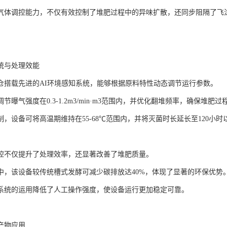
气体调控能力，不仅有效控制了堆肥过程中的异味扩散，还同步阻隔了飞
统与处理效能
仓搭载先进的AI环境感知系统，能够根据原料特性动态调节运行参数。
节曝气强度在0.3-1.2m3/min·m3范围内，并优化翻堆频率，确保堆肥
制，设备可将高温期维持在55-68℃范围内，并将灭菌时长延长至120小
控不仅提升了处理效率，还显著改善了堆肥质量。
中，该设备较传统槽式发酵可减少碳排放达40%，体现了显著的环保优势
系统的运用降低了人工操作强度，使设备运行更加稳定可靠。
产物应用