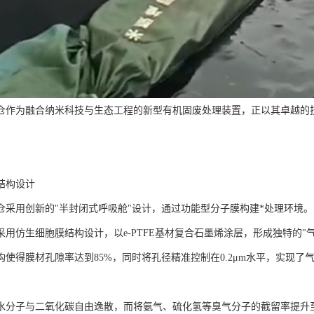
仓作为融合纳米科技与生态工程的新型有机固废处理装置，正以其卓越的
结构设计
仓采用创新的"半封闭式呼吸舱"设计，通过功能型分子膜构建*处理环境。
采用仿生细胞膜结构设计，以e-PTFE基材复合石墨烯涂层，形成独特的"
构使得膜材孔隙率达到85%，同时将孔径精准控制在0.2μm水平，实现了
水分子与二氧化碳自由逸散，而将氨气、硫化氢等臭气分子的截留率提升至9