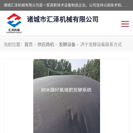
诸城汇泽机械有限公司是一家高新技术设备制造企业。公司坚持以高技术和，高服务于用户，以的环保机械制造设备赢的用户的信赖。现在主要生产死亡畜禽无害化处理和立式和卧式有机肥设备，搅拌机，烘干机，高温发酵机等。污水处理设备，固液分离机。气浮机，化制机等。公司秉承品质，用户至上，科技创新的经营理。
诸城市汇泽机械有限公司
当前位置：
首页
>
供应商机
>
发酵设备
> 济宁发酵设备联系方式
发酵设备
污泥烘干机
鸡粪发酵机
有机肥设备
纳米膜好氧发酵堆肥机
粪污烘干酶体机
膜式堆肥机
纳米膜发酵
膜式发酵仓
分子膜堆肥仓
分子膜发酵堆肥设备