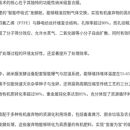
技术的核心在于其独特的功能性纳米级复合膜。
建的“智能呼吸式”发酵舱，能够精准控制气体交换，实现有机废弃物的高
氟乙烯（PTFE）与静电纺丝纤维复合结构，孔隙率超过80%，而孔径精准控
成了分子筛分效应，允许水蒸气、二氧化碳等小分子自由扩散，同时有效阻
了处理过程的环境友好性，还显著提升了处理效率。
中，纳米膜发酵设备配套智能曝气与控温系统，能够维持堆体温度在55-6
境不仅能快速灭杀杂草种子与虫卵，还将腐熟周期压缩至传统工艺的三分
物有机质转化率超过90%，重金属钝化率达到85%，充分体现了资源循环
适配于多种有机废弃物的资源化利用场景，包括畜禽粪污、厨余垃圾及农
发酵处理，这些废弃物能够转化为高质量的有机肥料，实现“变废为宝”的