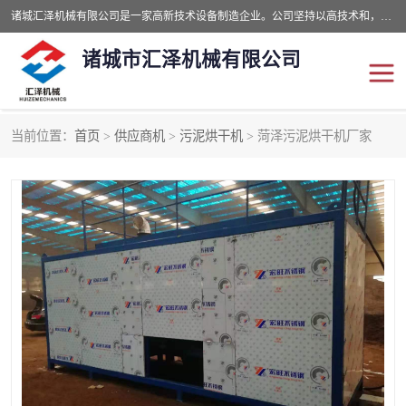
诸城汇泽机械有限公司是一家高新技术设备制造企业。公司坚持以高技术和，高服务于用户，以的环保机械制造设备赢的用户的信赖。现在主要生产死亡畜禽无害化处理和立式和卧式有机肥设备，搅拌机，烘干机，高温发酵机等。污水处理设备，固液分离机。气浮机，化制机等。公司秉承品质，用户至上，科技创新的经营理。
诸城市汇泽机械有限公司
当前位置：
首页
>
供应商机
>
污泥烘干机
> 菏泽污泥烘干机厂家
发酵设备
污泥烘干机
鸡粪发酵机
有机肥设备
纳米膜好氧发酵堆肥机
粪污烘干酶体机
膜式堆肥机
纳米膜发酵
膜式发酵仓
分子膜堆肥仓
分子膜发酵堆肥设备