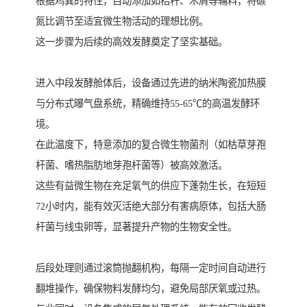
根据鸡粪的特性，自动添加如秸秆、木屑等辅料，将碳
氮比调节至适宜微生物活动的理想比例。
这一步骤为后续的高效发酵奠定了坚实基础。
进入中段发酵舱体后，设备通过先进的纳米陶瓷加热膜
与分布式曝气盘系统，精确维持55-65℃的高温发酵环
境。
在此温度下，特意添加的复合微生物菌剂（如枯草芽孢
杆菌、嗜热脂肪地芽孢杆菌等）被高效激活。
这些有益微生物在充足氧气的供应下蓬勃生长，在短短
72小时内，能有效灭活绝大部分有害病原体，包括大肠
杆菌与线虫卵等，显著提升产物的生物安全性。
后段处理则通过滚筒抛翻机构，每隔一定时间自动进行
翻堆操作，确保物料发酵均匀，避免局部厌氧或过热。