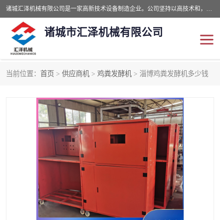
诸城汇泽机械有限公司是一家高新技术设备制造企业。公司坚持以高技术和，高服务于用户，以的环保机械制造设备赢的用户的信赖。现在主要生产死亡畜禽无害化处理和立式和卧式有机肥设备，搅拌机，烘干机，高温发酵机等。污水处理设备，固液分离机。气浮机，化制机等。公司秉承品质，用户至上，科技创新的经营理。
诸城市汇泽机械有限公司
当前位置：
首页
>
供应商机
>
鸡粪发酵机
> 淄博鸡粪发酵机多少钱
发酵设备
污泥烘干机
鸡粪发酵机
有机肥设备
纳米膜好氧发酵堆肥机
粪污烘干酶体机
膜式堆肥机
纳米膜发酵
膜式发酵仓
分子膜堆肥仓
分子膜发酵堆肥设备