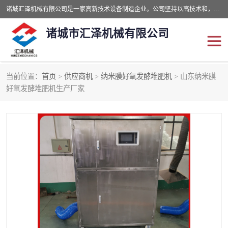
诸城汇泽机械有限公司是一家高新技术设备制造企业。公司坚持以高技术和，高服务于用户，以的环保机械制造设备赢的用户的信赖。现在主要生产死亡畜禽无害化处理和立式和卧式有机肥设备，搅拌机，烘干机，高温发酵机等。污水处理设备，固液分离机。气浮机，化制机等。公司秉承品质，用户至上，科技创新的经营理。
诸城市汇泽机械有限公司
当前位置：
首页
>
供应商机
>
纳米膜好氧发酵堆肥机
> 山东纳米膜
发酵设备
污泥烘干机
好氧发酵堆肥机生产厂家
鸡粪发酵机
有机肥设备
纳米膜好氧发酵堆肥机
粪污烘干酶体机
膜式堆肥机
纳米膜发酵
膜式发酵仓
分子膜堆肥仓
分子膜发酵堆肥设备