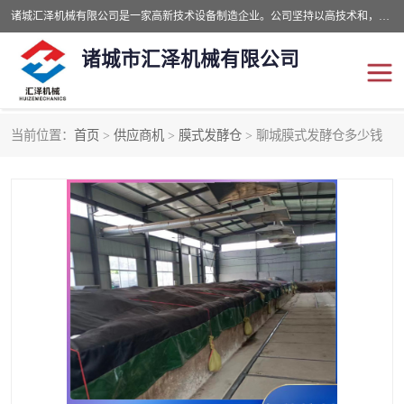
诸城汇泽机械有限公司是一家高新技术设备制造企业。公司坚持以高技术和，高服务于用户，以的环保机械制造设备赢的用户的信赖。现在主要生产死亡畜禽无害化处理和立式和卧式有机肥设备，搅拌机，烘干机，高温发酵机等。污水处理设备，固液分离机。气浮机，化制机等。公司秉承品质，用户至上，科技创新的经营理。
诸城市汇泽机械有限公司
当前位置：
首页
>
供应商机
>
膜式发酵仓
> 聊城膜式发酵仓多少钱
发酵设备
污泥烘干机
鸡粪发酵机
有机肥设备
纳米膜好氧发酵堆肥机
粪污烘干酶体机
膜式堆肥机
纳米膜发酵
膜式发酵仓
分子膜堆肥仓
分子膜发酵堆肥设备