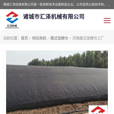
诸城汇泽机械有限公司是一家高新技术设备制造企业。公司坚持以高技术和，高服务于用户，以的环保机械制造设备赢的用户的信赖。现在主要生产死亡畜禽无害化处理和立式和卧式有机肥设备，搅拌机，烘干机，高温发酵机等。污水处理设备，固液分离机。气浮机，化制机等。公司秉承品质，用户至上，科技创新的经营理。
诸城市汇泽机械有限公司
当前位置：
首页
>
供应商机
>
膜式发酵仓
> 济南膜式发酵仓工厂
发酵设备
污泥烘干机
鸡粪发酵机
有机肥设备
纳米膜好氧发酵堆肥机
粪污烘干酶体机
膜式堆肥机
纳米膜发酵
膜式发酵仓
分子膜堆肥仓
分子膜发酵堆肥设备