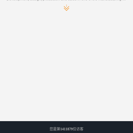
您是第
1411879
位访客