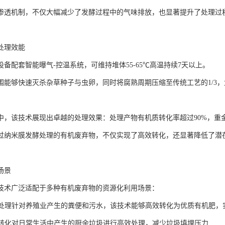
渗透机制，不仅大幅减少了发酵过程中的气味排放，也显著提升了处理过
处理效能
备配套智能曝气-控温系统，可维持堆体55-65℃高温持续7天以上。
围能够快速灭杀杂草种子与虫卵，同时将腐熟周期压缩至传统工艺的1/3
中，该技术展现出卓越的处理效果：处理产物有机质转化率超过90%，重金
过纳米膜发酵处理的有机废弃物，不仅实现了高效转化，还显著降低了潜
场景
技术广泛适配于多种有机废弃物的资源化利用场景：
粪污处理针对养殖业产生的粪便和污水，该技术能够高效转化为优质有机肥
垃圾转化对日常生活中产生的厨余垃圾进行高效处理，减少垃圾填埋压力