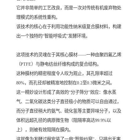
它并非简单的工艺改良，而是一次对传统有机废弃物处
理模式的系统性重构。
该技术的核心在于利用功能性纳米级复合膜材料，构建
出一个独特的“智能呼吸式”发酵环境。
这项技术的灵魂在于其核心膜材——一种由聚四氟乙烯
（PTFE）与静电纺丝纤维构成的复合结构。
这种膜材的精密程度令人叹为观止，其孔隙率超过
80%，而孔径却被精准地控制在0.2至0.3微米之间。
这一精妙设计形成了高效的“分子筛分”效应：像水蒸
气、二氧化碳这类分子直径极小的物质可以自由通过，
而分子直径稍大的氨气、硫化氢等主要异味分子，以及
体积远超孔径的病原微生物（阻隔率高达99.9%以
上），则被有效阻隔在膜内。
这就像为发酵过程安装了一扇“智能纱窗”，只排出无害