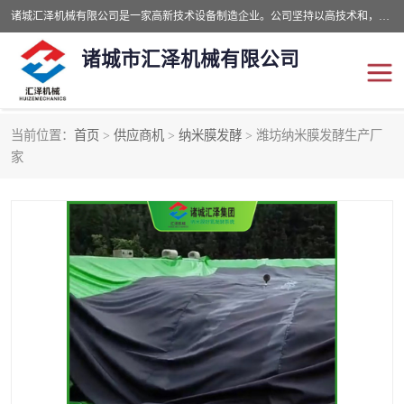
诸城汇泽机械有限公司是一家高新技术设备制造企业。公司坚持以高技术和，高服务于用户，以的环保机械制造设备赢的用户的信赖。现在主要生产死亡畜禽无害化处理和立式和卧式有机肥设备，搅拌机，烘干机，高温发酵机等。污水处理设备，固液分离机。气浮机，化制机等。公司秉承品质，用户至上，科技创新的经营理。
诸城市汇泽机械有限公司
当前位置：
首页
>
供应商机
>
纳米膜发酵
> 潍坊纳米膜发酵生产厂
发酵设备
污泥烘干机
家
鸡粪发酵机
有机肥设备
纳米膜好氧发酵堆肥机
粪污烘干酶体机
膜式堆肥机
纳米膜发酵
膜式发酵仓
分子膜堆肥仓
分子膜发酵堆肥设备